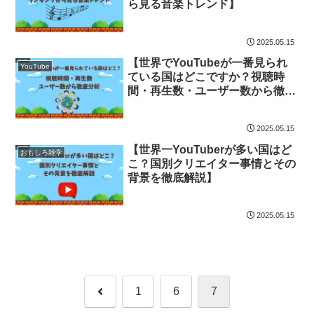
ら見る音楽トレンド】
2025.05.15
【世界でYouTubeが一番見られ
YouTube
ている国はどこですか？視聴時
間・再生数・ユーザー数から徹底
分析】
2025.05.15
【世界一YouTuberが多い国はど
おもしろ雑学
こ？国別クリエイター事情とその
背景を徹底解説】
2025.05.15
前
1
6
7