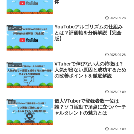
体
2025.09.28
YouTubeアルゴリズムの仕組み
YouTube
とは？評価軸を分解解説【完全
版】
2025.09.28
VTuberで伸びない人の特徴は？
YouTube
人気が出ない原因と成功するため
の改善ポイントを徹底解説
2025.07.09
個人VTuberで登録者数一位は
知識
誰？ソロ活動で頂点に立つバーチ
ャルタレントの魅力とは
2025.07.09