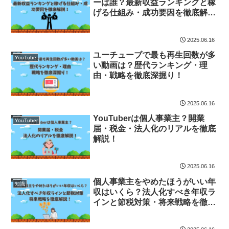
ーは誰？最新収益ランキングと稼
げる仕組み・成功要因を徹底解
説！
2025.06.16
ユーチューブで最も再生回数が多
YouTube
い動画は？歴代ランキング・理
由・戦略を徹底深掘り！
2025.06.16
YouTuberは個人事業主？開業
YouTuber
届・税金・法人化のリアルを徹底
解説！
2025.06.16
個人事業主をやめたほうがいい年
知識
収はいくら？法人化すべき年収ラ
インと節税対策・将来戦略を徹底
解説！