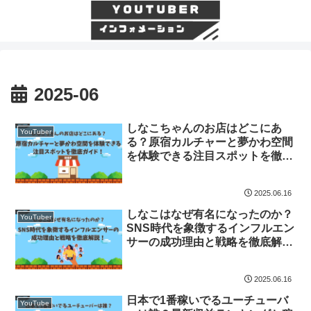
2025-06
しなこちゃんのお店はどこにあ
YouTuber
る？原宿カルチャーと夢かわ空間
を体験できる注目スポットを徹底
ガイド！
2025.06.16
しなこはなぜ有名になったのか？
YouTuber
SNS時代を象徴するインフルエン
サーの成功理由と戦略を徹底解
説！
2025.06.16
日本で1番稼いでるユーチューバ
YouTube