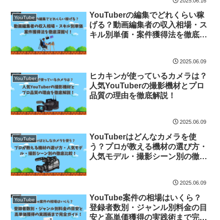
2025.06.16
YouTuberの編集でどれくらい稼
YouTube
げる？動画編集者の収入相場・ス
キル別単価・案件獲得法を徹底深
掘り！
2025.06.09
ヒカキンが使っているカメラは？
YouTuber
人気YouTuberの撮影機材とプロ
品質の理由を徹底解説！
2025.06.09
YouTuberはどんなカメラを使
YouTube
う？プロが教える機材の選び方・
人気モデル・撮影シーン別の徹底
比較！
2025.06.09
YouTube案件の相場はいくら？
YouTube
登録者数別・ジャンル別料金の目
安と高単価獲得の実践術まで完全