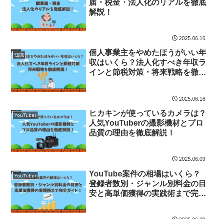
届・税金・法人化のリアルを徹底
解説！
2025.06.16
個人事業主をやめたほうがいい年
知識
収はいくら？法人化すべき年収ラ
インと節税対策・将来戦略を徹底
解説！
2025.06.16
ヒカキンが使っているカメラは？
YouTuber
人気YouTuberの撮影機材とプロ
品質の理由を徹底解説！
2025.06.09
YouTube案件の相場はいくら？
YouTuber
登録者数別・ジャンル別料金の目
安と高単価獲得の実践術まで完全
ガイド！