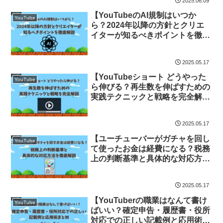
2025.06.09
【YouTubeのAI規制はいつか
YouTube
ら？2024年以降の方針とクリエ
イターが知るべきポイントを徹底
解説】
2025.05.17
【YouTubeショート どうやった
YouTube
ら伸びる？再生数を伸ばすための
実践テクニックと戦略を完全解
説】
2025.05.17
【ユーチューバーがガチャを回し
YouTube
て使ったお金は経費になる？税務
上の判断基準と具体的な対応方法
を徹底解説】
2025.05.17
【YouTuberの職業はなんて書け
YouTube
ばいい？確定申告・履歴書・役所
対応での正しい記載例と応用術ま