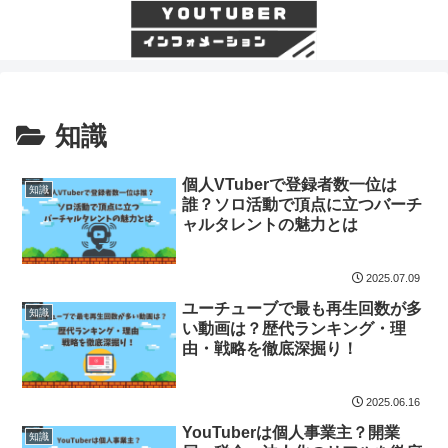
知識
個人VTuberで登録者数一位は
知識
誰？ソロ活動で頂点に立つバーチ
ャルタレントの魅力とは
2025.07.09
ユーチューブで最も再生回数が多
知識
い動画は？歴代ランキング・理
由・戦略を徹底深掘り！
2025.06.16
YouTuberは個人事業主？開業
知識