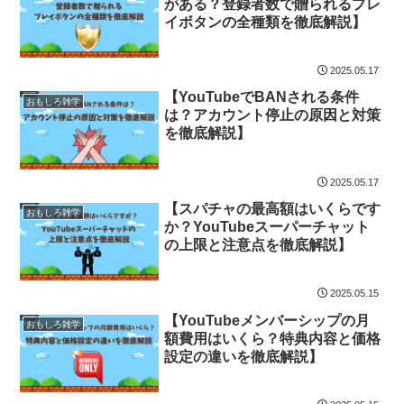
がある？登録者数で贈られるプレ
イボタンの全種類を徹底解説】
2025.05.17
【YouTubeでBANされる条件
おもしろ雑学
は？アカウント停止の原因と対策
を徹底解説】
2025.05.17
【スパチャの最高額はいくらです
おもしろ雑学
か？YouTubeスーパーチャット
の上限と注意点を徹底解説】
2025.05.15
【YouTubeメンバーシップの月
おもしろ雑学
額費用はいくら？特典内容と価格
設定の違いを徹底解説】