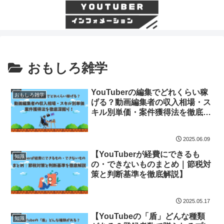
おもしろ雑学
YouTuberの編集でどれくらい稼
おもしろ雑学
げる？動画編集者の収入相場・ス
キル別単価・案件獲得法を徹底深
掘り！
2025.06.09
【YouTuberが経費にできるも
知識
の・できないものまとめ｜節税対
策と判断基準を徹底解説】
2025.05.17
【YouTubeの「盾」どんな種類
知識