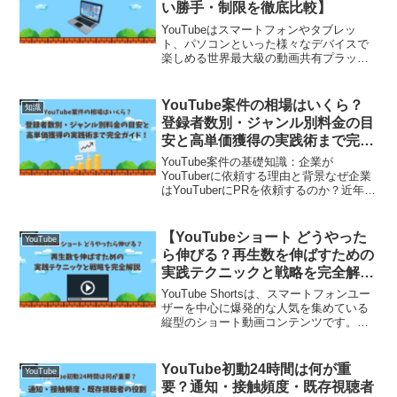
い勝手・制限を徹底比較】
YouTubeはスマートフォンやタブレッ
ト、パソコンといった様々なデバイスで
楽しめる世界最大級の動画共有プラット
フォームですが、「アプリ版」と「ブラ
ウザ版」では、同じYouTubeでも操作感
や機能面で明確な違いがあります。どち
YouTube案件の相場はいくら？
知識
らのバージョン...
登録者数別・ジャンル別料金の目
安と高単価獲得の実践術まで完全
ガイド！
YouTube案件の基礎知識：企業が
YouTuberに依頼する理由と背景なぜ企業
はYouTuberにPRを依頼するのか？近年、
テレビCMや雑誌広告よりもインフルエン
サーを起用したプロモーションの方が費
用対効果が高いとされ、多くの企業が
【YouTubeショート どうやった
YouTube
You...
ら伸びる？再生数を伸ばすための
実践テクニックと戦略を完全解
説】
YouTube Shortsは、スマートフォンユー
ザーを中心に爆発的な人気を集めている
縦型のショート動画コンテンツです。わ
ずか60秒以内の尺ながら、創意工夫次第
で数十万、数百万再生に到達するチャン
スがあります。従来の長尺動画とはまっ
YouTube初動24時間は何が重
YouTube
たく異な...
要？通知・接触頻度・既存視聴者