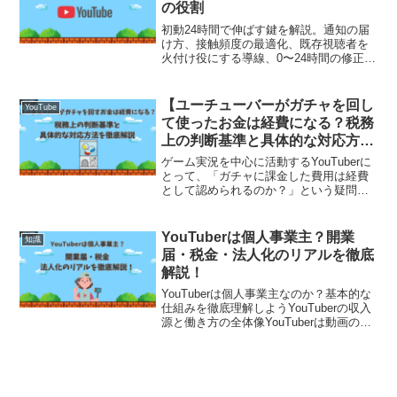
の役割
初動24時間で伸ばす鍵を解説。通知の届
け方、接触頻度の最適化、既存視聴者を
火付け役にする導線、0〜24時間の修正手
順と見るべき指標まで具体化。
【ユーチューバーがガチャを回し
YouTube
て使ったお金は経費になる？税務
上の判断基準と具体的な対応方法
を徹底解説】
ゲーム実況を中心に活動するYouTuberに
とって、「ガチャに課金した費用は経費
として認められるのか？」という疑問は
避けて通れない重要なテーマです。特
に、ソーシャルゲームやスマホアプリの
ガチャを動画の中心コンテンツとしてい
YouTuberは個人事業主？開業
知識
るチャンネルでは、...
届・税金・法人化のリアルを徹底
解説！
YouTuberは個人事業主なのか？基本的な
仕組みを徹底理解しようYouTuberの収入
源と働き方の全体像YouTuberは動画の広
告収入（Google AdSense）をはじめ、企
業案件、商品紹介、グッズ販売、オンラ
インサロン、有料コンテ...