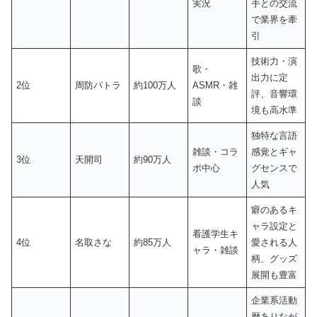
実況
手との交流
で業界を牽
引
技術力・演
歌・
出力に定
2位
周防パトラ
約100万人
ASMR・雑
評、音響環
談
境も高水準
独特な言語
雑談・コラ
感覚とギャ
3位
天開司
約90万人
ボ中心
グセンスで
人気
癖のあるキ
ャラ設定と
看護学生キ
4位
名取さな
約85万人
愛される人
ャラ・雑談
柄、グッズ
展開も豊富
企業系活動
歴ありなが