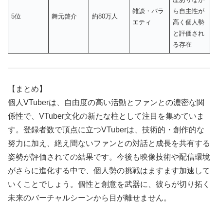
雑談・バラ
ら自主性が
5位
舞元啓介
約80万人
エティ
高く個人勢
と評価され
る存在
【まとめ】
個人VTuberは、自由度の高い活動とファンとの濃密な関
係性で、VTuber文化の新たな柱として注目を集めていま
す。登録者数で頂点に立つVTuberは、技術的・創作的な
努力に加え、絶え間ないファンとの対話と成長を共有する
姿勢が評価されての結果です。今後も映像技術や配信環境
がさらに進化する中で、個人勢の挑戦はますます加速して
いくことでしょう。個性と創意を武器に、彼らが切り拓く
未来のバーチャルシーンから目が離せません。