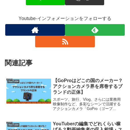
Youtube-インフォメーションをフォローする
関連記事
【GoProはどこの国のメーカー？
YouTube
アクションカメラ界を席巻するブ
ランドの正体】
スポーツ、旅行、Vlog、さらには業務用
映像制作など、多彩なシーンで活躍する
アクションカメラ「GoPro（ゴープ
ロ）」。その小さな筐体からは想像でき
ないほどの高画質性能と耐久性を誇り、
世界中でユーザーを魅了しています。で
YouTuberの編集でどれくらい稼
YouTube
は、GoProは一体...
げる？動画編集者の収入相場・ス