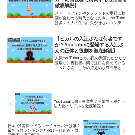
徹底解説】
スマートフォンやタブレットで手軽に動
画が楽しめる時代となった今、YouTube
は多くの人の生活に欠かせないコンテン
ツとなっています。しかし、動画を長時
間視聴すれば、その分だけ通信量を消費
してしまうのも事実です。特にモバイル
【ヒカルの入江さんは何者です
YouTube
回線を利用している...
か？YouTubeに登場する入江さ
んの正体と役割を徹底解説】
人気YouTuberヒカル氏の動画にたびたび
登場し、視聴者の間で注目を集めている
「入江さん」。その控えめな存在感と独
特の落ち着きで、一部のファンからは“ヒ
カルチームの黒幕”とも噂されることもあ
ります。しかし、彼の具体的な役職や人
物像、ヒカル...
YouTuberは個人事業主？開業届・税金・
法人化のリアルを徹底解説！
日本で1番稼いでるユーチューバーは誰？
最新収益ランキングと稼げる仕組み・成
功要因を徹底解説！