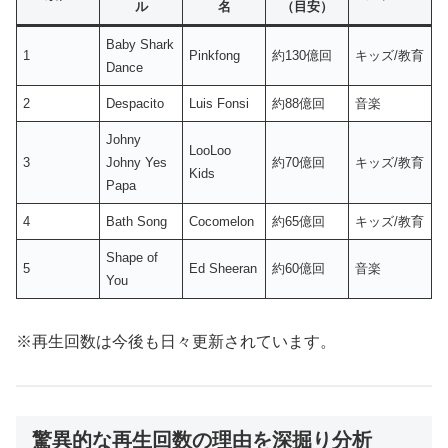
ル
名
（目安）
Baby Shark
1
Pinkfong
約130億回
キッズ/教育
Dance
2
Despacito
Luis Fonsi
約88億回
音楽
Johny
LooLoo
3
Johny Yes
約70億回
キッズ/教育
Kids
Papa
4
Bath Song
Cocomelon
約65億回
キッズ/教育
Shape of
5
Ed Sheeran
約60億回
音楽
You
※再生回数は今後も日々更新されています。
驚異的な再生回数の理由を深掘り分析