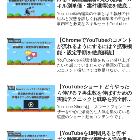
キル別単価・案件獲得法を徹底深
掘り！
YouTube動画編集の仕事とは？報酬の仕
組みと実態を詳しく解説編集者の主な仕
事内容と必要なスキルセットYouTuber向
けの動画編集は、単なるカットやBGM挿
入にとどまらず、多岐にわたる業務が発
生します。基本作業として、不要なシー
【ChromeでYouTubeのコメント
YouTube
ンのカッ...
が流れるようにするには？拡張機
能・設定手順を徹底解説】
YouTubeでの視聴体験をもっと盛り上げ
たいと感じていませんか？動画の下に並
ぶコメント欄だけでは物足りない、そん
な方に人気なのが「動画にコメントが直
接流れる」ニコニコ動画風の演出です。
視聴者のリアクションがリアルタイムで
【YouTubeショート どうやった
知識
視覚的に共有される...
ら伸びる？再生数を伸ばすための
実践テクニックと戦略を完全解
説】
YouTube Shortsは、スマートフォンユー
ザーを中心に爆発的な人気を集めている
縦型のショート動画コンテンツです。わ
ずか60秒以内の尺ながら、創意工夫次第
で数十万、数百万再生に到達するチャン
スがあります。従来の長尺動画とはまっ
【YouTubeを1時間見ると何ギ
YouTube
たく異な...
ガ？動画視聴で消費する通信量を