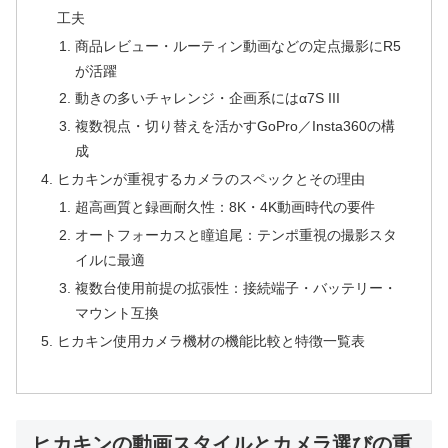
工夫
商品レビュー・ルーティン動画などの定点撮影にR5
が活躍
動きの多いチャレンジ・企画系にはα7S III
複数視点・切り替えを活かすGoPro／Insta360の構
成
ヒカキンが重視するカメラのスペックとその理由
超高画質と録画耐久性：8K・4K動画時代の要件
オートフォーカスと瞳追尾：テンポ重視の撮影スタ
イルに最適
複数台使用前提の拡張性：接続端子・バッテリー・
マウント互換
ヒカキン使用カメラ機材の機能比較と特徴一覧表
ヒカキンの動画スタイルとカメラ選びの重