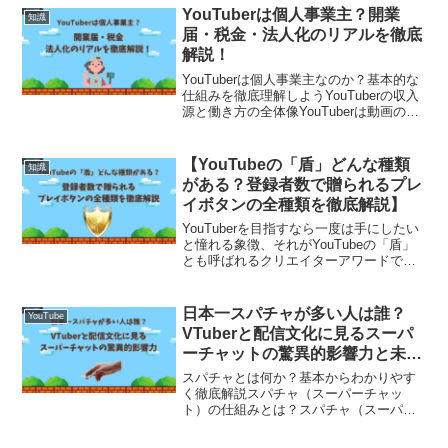
からシニア層まで幅広いユーザー層に支
YouTuberは個人事業主？開業
知識
持されて...
届・税金・法人化のリアルを徹底
解説！
YouTuberは個人事業主なのか？基本的な
仕組みを徹底理解しようYouTuberの収入
源と働き方の全体像YouTuberは動画の広
告収入（Google AdSense）をはじめ、企
業案件、商品紹介、グッズ販売、オンラ
インサロン、有料コンテ...
【YouTubeの「盾」どんな種類
知識
がある？登録者数で贈られるプレ
イボタンの全種類を徹底解説】
YouTuberを目指すなら一度は手にしたい
と憧れる象徴、それがYouTubeの「盾」
とも呼ばれるクリエイターアワードで
す。チャンネル登録者数が一定の節目を
超えることで、YouTube公式から授与さ
れるこのトロフィーは、非売品でありな
日本一スパチャが多い人は誰？
YouTube
がら絶...
VTuberと配信文化に見るスーパ
ーチャットの驚異的影響力と未来
展望
スパチャとは何か？基本からわかりやす
く徹底解説スパチャ（スーパーチャッ
ト）の仕組みとは？スパチャ（スーパー
チャット）とは、YouTubeライブ配信中
に視聴者が配信者へリアルタイムで金銭