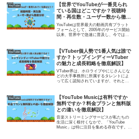
【世界でYouTubeが一番見られ
YouTube
ている国はどこですか？視聴時
間・再生数・ユーザー数から徹底
分析】
YouTubeは世界最大の動画共有プラット
フォームとして、2005年のサービス開始
以来、世界中で急速に普及し、今では日
常生活に欠かせない情報・娯楽インフラ
となりました。スマートフォンやタブレ
ット、パソコン、スマートテレビなど
【VTuber個人勢で1番人気は誰で
YouTube
様々なデバイスで...
すか？トップインディーVTuber
の魅力と成長戦略を徹底解説】
VTuber界は、ホロライブやにじさんじな
どの大手事務所に所属するタレントによ
って広く認知されていますが、それと同
時に「個人勢」と呼ばれる無所属の
VTuberたちの存在も忘れてはなりませ
ん。自らの力で機材を揃え、配信企画を
【YouTube Musicは有料ですか
YouTube
立ち上げ、ファンを...
無料ですか？料金プランと無料版
との違いを徹底解説】
音楽ストリーミングサービスが私たちの
生活に深く根付くなかで、「YouTube
Music」は特に注目を集める存在です。
YouTube本体との連携のしやすさや、ミ
ュージックビデオとの親和性から、若者