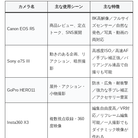
カメラ名
主な使用シーン
主な特徴
8K高解像／フルサイ
商品レビュー、定点
ズセンサー／自然な
Canon EOS R5
トーク、SNS展開
発色／写真・動画の
両対応
高感度ISO／高速AF
動きのある企画、リ
／手ブレ補正強／バ
Sony α7S III
アクション、暗所撮
リアングル液晶で自
影
撮りも可能
防水・広角・耐衝撃
屋外・アクション・
GoPro HERO11
／強力な手ブレ補正
小物撮影
／アクセサリー豊富
編集自由度高／VR対
応／リフレーム編集
複数視点収録・360
Insta360 X3
可能／一人撮影でも
度映像
ダイナミック映像が
作れる