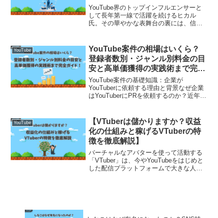
解説】
YouTube界のトップインフルエンサーと
して長年第一線で活躍を続けるヒカル
氏。その華やかな表舞台の裏には、信頼
と実績で支えるマネージャー陣の存在が
あります。彼の動画制作からビジネス展
開、さらにはリスク管理に至るまで、見
YouTube案件の相場はいくら？
YouTube
えないところで力を尽...
登録者数別・ジャンル別料金の目
安と高単価獲得の実践術まで完全
ガイド！
YouTube案件の基礎知識：企業が
YouTuberに依頼する理由と背景なぜ企業
はYouTuberにPRを依頼するのか？近年、
テレビCMや雑誌広告よりもインフルエン
サーを起用したプロモーションの方が費
用対効果が高いとされ、多くの企業が
【VTuberは儲かりますか？収益
YouTube
You...
化の仕組みと稼げるVTuberの特
徴を徹底解説】
バーチャルなアバターを使って活動する
「VTuber」は、今やYouTubeをはじめと
した配信プラットフォームで大きな人気
を誇っています。アニメのようなキャラ
クターで動画やライブ配信を行いなが
ら、スーパーチャットや広告収入、グッ
ズ販売などで収...