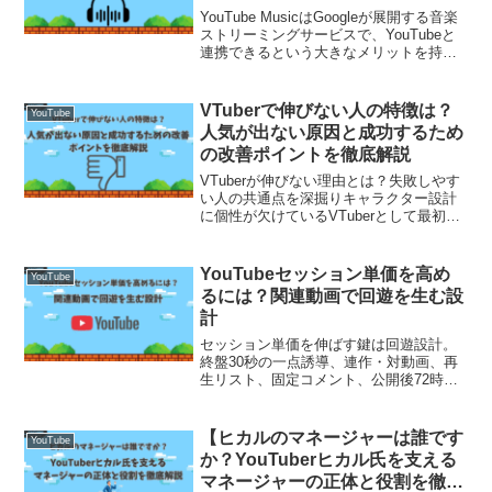
YouTube MusicはGoogleが展開する音楽
ストリーミングサービスで、YouTubeと
連携できるという大きなメリットを持ち
ながら、多くの音楽ファンに利用されて
います。しかし、すべてのユーザーにと
って理想的なサービスというわけでは
VTuberで伸びない人の特徴は？
YouTube
な...
人気が出ない原因と成功するため
の改善ポイントを徹底解説
VTuberが伸びない理由とは？失敗しやす
い人の共通点を深掘りキャラクター設計
に個性が欠けているVTuberとして最初に
重要なのが“見た目の印象”と“世界観”で
す。しかし、テンプレートのようなキャ
ラ設定や他のVTuberと似たようなビジュ
YouTubeセッション単価を高め
YouTube
ア...
るには？関連動画で回遊を生む設
計
セッション単価を伸ばす鍵は回遊設計。
終盤30秒の一点誘導、連作・対動画、再
生リスト、固定コメント、公開後72時間
の見直し手順まで具体解説。KPI目安と台
本テンプレも収録。
【ヒカルのマネージャーは誰です
YouTube
か？YouTuberヒカル氏を支える
マネージャーの正体と役割を徹底