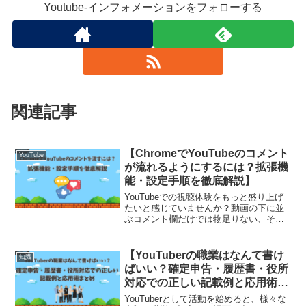
Youtube-インフォメーションをフォローする
関連記事
【ChromeでYouTubeのコメント
YouTube
が流れるようにするには？拡張機
能・設定手順を徹底解説】
YouTubeでの視聴体験をもっと盛り上げ
たいと感じていませんか？動画の下に並
ぶコメント欄だけでは物足りない、そん
な方に人気なのが「動画にコメントが直
接流れる」ニコニコ動画風の演出です。
視聴者のリアクションがリアルタイムで
【YouTuberの職業はなんて書け
知識
視覚的に共有される...
ばいい？確定申告・履歴書・役所
対応での正しい記載例と応用術ま
とめ】
YouTuberとして活動を始めると、様々な