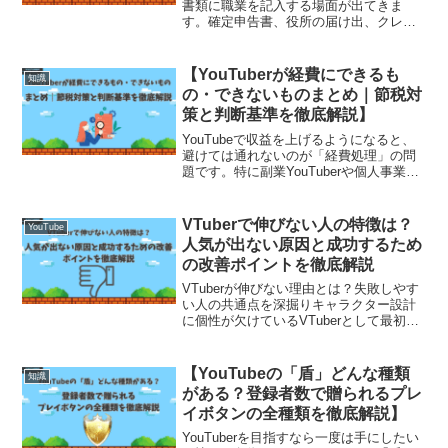
書類に職業を記入する場面が出てきま
す。確定申告書、役所の届け出、クレジ
ットカードの申し込み、健康保険の手続
き、さらには転職活動の履歴書や職務経
歴書に至るまで、多岐にわたります。と
【YouTuberが経費にできるも
知識
ころが、「YouT...
の・できないものまとめ｜節税対
策と判断基準を徹底解説】
YouTubeで収益を上げるようになると、
避けては通れないのが「経費処理」の問
題です。特に副業YouTuberや個人事業主
として活動している方にとっては、どの
支出が経費として認められ、どの支出が
対象外なのかを正しく理解することが節
VTuberで伸びない人の特徴は？
YouTube
税の鍵とな...
人気が出ない原因と成功するため
の改善ポイントを徹底解説
VTuberが伸びない理由とは？失敗しやす
い人の共通点を深掘りキャラクター設計
に個性が欠けているVTuberとして最初に
重要なのが“見た目の印象”と“世界観”で
す。しかし、テンプレートのようなキャ
ラ設定や他のVTuberと似たようなビジュ
【YouTubeの「盾」どんな種類
知識
ア...
がある？登録者数で贈られるプレ
イボタンの全種類を徹底解説】
YouTuberを目指すなら一度は手にしたい