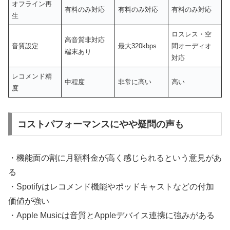
オフライン再
有料のみ対応
有料のみ対応
有料のみ対応
生
ロスレス・空
高音質非対応
音質設定
最大320kbps
間オーディオ
端末あり
対応
レコメンド精
中程度
非常に高い
高い
度
コストパフォーマンスにやや疑問の声も
・機能面の割に月額料金が高く感じられるという意見があ
る
・Spotifyはレコメンド機能やポッドキャストなどの付加
価値が強い
・Apple Musicは音質とAppleデバイス連携に強みがある