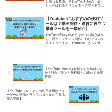
と憧れる象徴、それがYouTubeの「盾」
とも呼ばれるクリエイターアワードで
す。チャンネル登録者数が一定の節目を
超えることで、YouTube公式から授与さ
れるこのトロフィーは、非売品でありな
【Youtuberにおすすめの便利ツ
知識
がら絶...
ールは？動画制作・運営に役立つ
厳選ツールを一挙紹介】
YouTube活動を始めたばかりの初心者か
ら、日々コンテンツ制作に励むプロのク
リエイターまで、Youtuberにとって効率
的な運営には便利なツールの活用が欠か
せません。動画の編集やSEO対策、サム
ネイル作成、分析レポートの可視化、
BGM・効...
【YouTube Musicは有料ですか無料です
か？料金プランと無料版との違いを徹底
解説】
【YouTubeプレミアムの利用者層は？ユ
ーザーの特徴とライフスタイルから見る
加入理由】