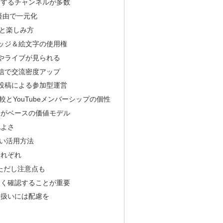
開するチャンネルが多数
e経由で一元化
と楽しみ方
ッジ＆絵文字の使用権
やライブが見られる
信で交流密度アップ
投稿による参加型運営
とYouTubeメンバーシップの個性
ちがベースの価値モデル
地よさ
い活用方法
それぞれ
ただし注意点も
よく確認することが重要
り扱いには配慮を