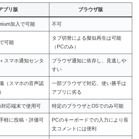
アプリ版
ブラウザ版
remium加入で可能
不可
タブ切替による擬似再生は可能
入で可能
（PCのみ）
＋スマホ通知センタ
ブラウザ通知に依存し、見逃しや
すい
備（スマホの音声認
一部ブラウザで対応、使い勝手は
）
アプリに劣る
oidの対応端末で使用可
特定のブラウザとOSでのみ可能
手軽に投稿・評価可
PCのキーボードでの入力により長
文コメントには便利