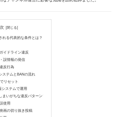
次
BANされる代表的な条件とは？
ガイドライン違反
・誤情報の発信
違反行為
告システムとBANの流れ
間でリセット
報システムで運用
しまいがちな違反パターン
誤使用
映画の切り抜き投稿