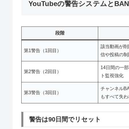
YouTubeの警告システムとBA
段階
該当動画が削
第1警告（1回目）
信や投稿の制
14日間の一
第2警告（2回目）
ト監視強化
チャンネルB
第3警告（3回目）
もすべて失わ
警告は90日間でリセット