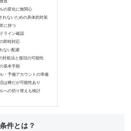
放置
ルールの変化に無関心
BANされないための具体的対策
常に持つ
ドライン確認
の即時対応
されない配慮
合の対処法と復旧の可能性
の基本手順
ル・予備アカウントの準備
旧は稀だが可能性あり
ルへの切り替えも検討
な条件とは？