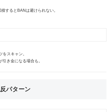
累積するとBANは避けられない。
。
ンツをスキャン。
が引き金になる場合も。
反パターン