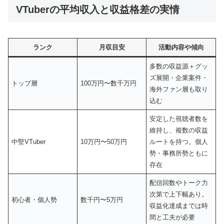
VTuberの平均収入と収益格差の実情
ランク
月収目安
活動内容や傾向
多数の収益源＋グッ
ズ展開・企業案件・
トップ層
100万円〜数千万円
海外ファン層も取り
込む
安定した視聴者数を
維持し、複数の収益
中堅VTuber
10万円〜50万円
ルートを持つ。個人
勢・事務所勢ともに
存在
配信回数やトーク力
次第で上下幅あり。
初心者・個人勢
数千円〜5万円
収益化達成までは時
間と工夫が必要