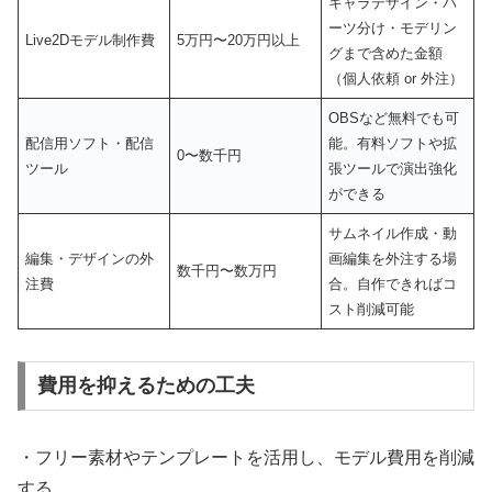
キャラデザイン・パ
ーツ分け・モデリン
Live2Dモデル制作費
5万円〜20万円以上
グまで含めた金額
（個人依頼 or 外注）
OBSなど無料でも可
配信用ソフト・配信
能。有料ソフトや拡
0〜数千円
ツール
張ツールで演出強化
ができる
サムネイル作成・動
編集・デザインの外
画編集を外注する場
数千円〜数万円
注費
合。自作できればコ
スト削減可能
費用を抑えるための工夫
・フリー素材やテンプレートを活用し、モデル費用を削減
する。