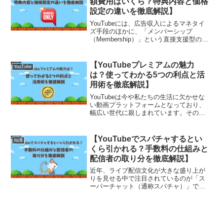
額費用はいくら？特典内容と価格
設定の違いを徹底解説】
YouTubeには、広告収入によるマネタイ
ズ手段のほかに、「メンバーシップ
（Membership）」という直接支援型のサ
ブスクリプションモデルが用意されてい
ます。これは、視聴者が月額費用を支払
うことで、お気に入りのチャンネルを継
【YouTubeプレミアムの魅力
YouTube
続的に支援し...
は？使ってわかる5つの利点と活
用術を徹底解説】
YouTubeは今や私たちの生活に欠かせな
い動画プラットフォームとなっており、
幅広い世代に親しまれています。そのな
かでも、「YouTubeプレミアム」は、広
告なしの動画再生、バックグラウンド再
生、オフライン保存、さらにYouTube
【YouTubeでスパチャするとい
知識
Mus...
くら引かれる？手数料の仕組みと
配信者の取り分を徹底解説】
近年、ライブ配信文化が大きな盛り上が
りを見せる中で注目されているのが「ス
ーパーチャット（通称スパチャ）」で
す。これは視聴者が配信中にリアルタイ
ムでお金を送って応援することができる
機能で、金額に応じてメッセージが目立
つように表示されることから...