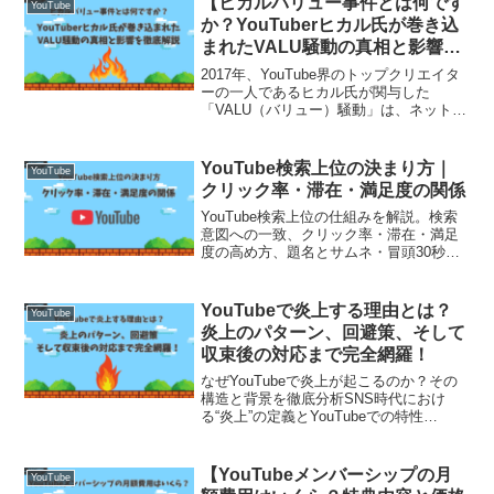
【ヒカルバリュー事件とは何です
YouTube
か？YouTuberヒカル氏が巻き込
まれたVALU騒動の真相と影響を
徹底解説】
2017年、YouTube界のトップクリエイタ
ーの一人であるヒカル氏が関与した
「VALU（バリュー）騒動」は、ネット社
会全体を震撼させるほどの大きな波紋を
広げました。この事件は、当時注目を集
めていた仮想株式サービス「VALU」を利
YouTube検索上位の決まり方｜
YouTube
用した一連...
クリック率・滞在・満足度の関係
YouTube検索上位の仕組みを解説。検索
意図への一致、クリック率・滞在・満足
度の高め方、題名とサムネ・冒頭30秒・
章立て・終盤導線、公開後48時間の改善
術まで網羅。
YouTubeで炎上する理由とは？
YouTube
炎上のパターン、回避策、そして
収束後の対応まで完全網羅！
なぜYouTubeで炎上が起こるのか？その
構造と背景を徹底分析SNS時代におけ
る“炎上”の定義とYouTubeでの特性
YouTubeでの炎上とは、動画や発言、行
動などがインターネット上で集中的に非
難・批判され、SNSやコメント欄で大き
【YouTubeメンバーシップの月
YouTube
く取り...