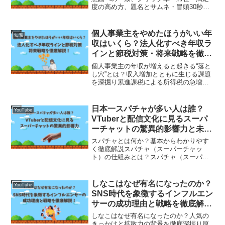
度の高め方、題名とサムネ・冒頭30秒・
章立て・終盤導線、公開後48時間の改善
術まで網羅。
個人事業主をやめたほうがいい年
知識
収はいくら？法人化すべき年収ラ
インと節税対策・将来戦略を徹底
解説！
個人事業主の年収が増えると起きる“落と
し穴”とは？収入増加とともに生じる課題
を深掘り累進課税による所得税の急増が
手取りを圧迫日本の税制は累進課税制度
を採用しており、収入が上がるにつれて
税率も跳ね上がります。個人事業主が課
日本一スパチャが多い人は誰？
YouTube
税所得695万円を超...
VTuberと配信文化に見るスーパ
ーチャットの驚異的影響力と未来
展望
スパチャとは何か？基本からわかりやす
く徹底解説スパチャ（スーパーチャッ
ト）の仕組みとは？スパチャ（スーパー
チャット）とは、YouTubeライブ配信中
に視聴者が配信者へリアルタイムで金銭
的支援を送ることができる機能です。金
しなこはなぜ有名になったのか？
YouTube
額に応じてメッセージ...
SNS時代を象徴するインフルエン
サーの成功理由と戦略を徹底解
説！
しなこはなぜ有名になったのか？人気の
きっかけと拡散力の背景を徹底深掘り原