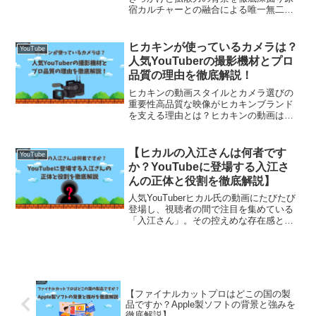
宿カルチャーとの融合による唯一無二の
存在感しなこが注目されるようになった
きっかけは、原宿を拠点に発信されたカ
ラフルで個性的なファッションスタイル
ヒカキンが使っているカメラは？
YouTube
でした。ファンシーでビビ...
人気YouTuberの撮影機材とプロ
品質の理由を徹底解説！
ヒカキンの動画スタイルとカメラ選びの
重要性高品質な映像がヒカキンブランド
を支える理由とは？ヒカキンの動画は、
その明るさと色彩の豊かさで多くの視聴
者を引きつけています。視認性の高い映
像と安定感のある構図は、どの年齢層に
【ヒカルの入江さんは何者です
YouTube
もわかりやすく、飽きずに...
か？YouTubeに登場する入江さ
んの正体と役割を徹底解説】
人気YouTuberヒカル氏の動画にたびたび
登場し、視聴者の間で注目を集めている
「入江さん」。その控えめな存在感と独
特の落ち着きで、一部のファンからは“ヒ
カルチームの黒幕”とも噂されることもあ
ります。しかし、彼の具体的な役職や人
物像、ヒカル...
【ファイナルカットプロはどこの国の製
品ですか？Apple製ソフトの背景と強みを
徹底解説】