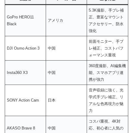
5.3K撮影、手ブレ補
GoPro HERO11
正、豊富なマウント
アメリカ
Black
アクセサリー、防水
強化
前面モニター、手ブ
DJI Osmo Action 3
中国
レ補正、コストパフ
ォーマンス重視
360度撮影、AI編集機
Insta360 X3
中国
能、スマホアプリ連
携が強力
音声収録に強く、光
学式手ブレ補正、リ
SONY Action Cam
日本
アルな色再現力が魅
力
コスパ重視、4K対
AKASO Brave 8
中国
応、初心者に人気の