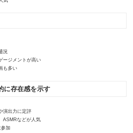
人気
つ
盛況
ゲージメントが高い
画も多い
的に存在感を示す
や演出力に定評
ASMRなどが人気
数参加