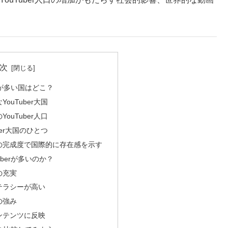
次
erが多い国はどこ？
ouTuber大国
ouTuber人口
ber大国のひとつ
の完成度で国際的に存在感を示す
uberが多いのか？
の充実
テラシーが高い
の強み
ンテンツに反映