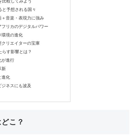
傾向を比較してみよう
増えると予想される国々
語＋音楽・表現力に強み
アフリカのデジタルパワー
作環境の進化
型クリエイターの宝庫
がもたらす影響とは？
化が進行
革新
と進化
ビジネスにも波及
はどこ？