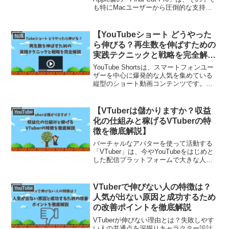
も特にMacユーザーから圧倒的な支持を
受けているプロフェッショナル向けのツ
ールです。直感的な操作性と驚くほど高
速な処理性能、映像制作に必要な幅広い
【YouTubeショート どうやった
知識
編集...
ら伸びる？再生数を伸ばすための
実践テクニックと戦略を完全解
説】
YouTube Shortsは、スマートフォンユー
ザーを中心に爆発的な人気を集めている
縦型のショート動画コンテンツです。わ
ずか60秒以内の尺ながら、創意工夫次第
で数十万、数百万再生に到達するチャン
スがあります。従来の長尺動画とはまっ
【VTuberは儲かりますか？収益
YouTube
たく異な...
化の仕組みと稼げるVTuberの特
徴を徹底解説】
バーチャルなアバターを使って活動する
「VTuber」は、今やYouTubeをはじめと
した配信プラットフォームで大きな人気
を誇っています。アニメのようなキャラ
クターで動画やライブ配信を行いなが
ら、スーパーチャットや広告収入、グッ
VTuberで伸びない人の特徴は？
YouTube
ズ販売などで収...
人気が出ない原因と成功するため
の改善ポイントを徹底解説
VTuberが伸びない理由とは？失敗しやす
い人の共通点を深掘りキャラクター設計