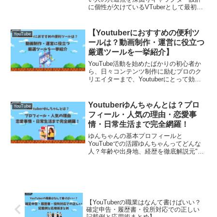
に個性が欠けているVTuberとして最初に
重要なのが“見た目の印象”と“世界観”で
す。しかし、テンプレートのようなキャ
ラ設定や他のVTuberと似たようなビジュ
【Youtuberにおすすめの便利ツ
YouTube
ア...
ールは？動画制作・運営に役立つ
厳選ツールを一挙紹介】
YouTube活動を始めたばかりの初心者か
ら、日々コンテンツ制作に励むプロのク
リエイターまで、Youtuberにとって効率
的な運営には便利なツールの活用が欠か
せません。動画の編集やSEO対策、サム
ネイル作成、分析レポートの可視化、
Youtuberゆんちゃんとは？プロ
YouTube
BGM・効...
フィール・人気の理由・恋愛事
情・日常生活まで完全網羅！
ゆんちゃんの基本プロフィールと
YouTubeでの活躍ゆんちゃんってどんな
人？年齢や出身地、経歴を徹底解説元"ヴ
ァンゆん"として活動し、現在はソロで人
気急上昇中のゆんちゃん。本名は鈴木ゆ
ん（旧姓は非公開）。1994年12月5日生
まれ、愛知県名...
【YouTuberの職業はなんて書けばいい？
確定申告・履歴書・役所対応での正しい
記載例と応用術まとめ】